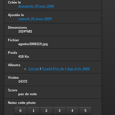
Créée le
dimanche 29 juin 2008
Ajoutée le
samedi 28 mars 2009
Dimensions
1024*682
Fichier
agedor2008119.jpg
Poids
418 Ko
Albums
Circuit
/
Grand Prix de l Age d Or 2008
Visites
14372
Score
pas de note
Notez cette photo
0
1
2
3
4
5