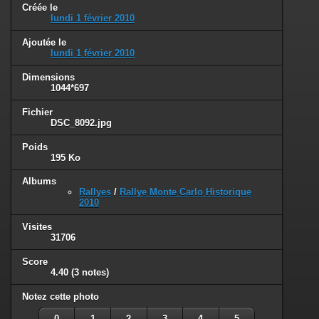
Créée le
lundi 1 février 2010
Ajoutée le
lundi 1 février 2010
Dimensions
1044*697
Fichier
DSC_8092.jpg
Poids
195 Ko
Albums
Rallyes
/
Rallye Monte Carlo Historique
2010
Visites
31706
Score
4.40
(3 notes)
Notez cette photo
0
1
2
3
4
5